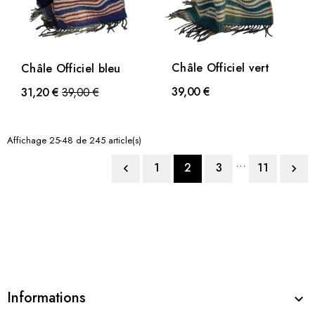
Châle Officiel vert
Châle Officiel bleu
39,00 €
Prix
31,20 €
39,00 €
Affichage 25-48 de 245 article(s)
…
1
2
3
11


Informations
