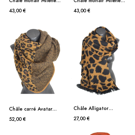
Châle mohair Milene
Châle mohair Milene
écru
noir
43,00 €
43,00 €
Châle Alligator
Châle carré Avatar
orange
marron
27,00 €
52,00 €