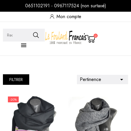
0651102191 - 0967117524 (non surtaxé)
Mon compte
0

Pertinence

FILTRER
-20%