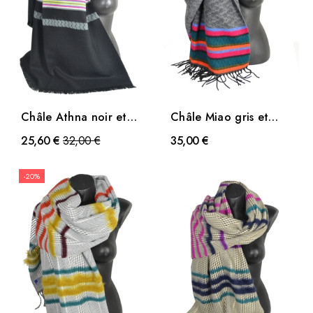
Châle Athna noir et
Châle Miao gris et
gris
vert
Prix
25,60 €
32,00 €
35,00 €
-20%