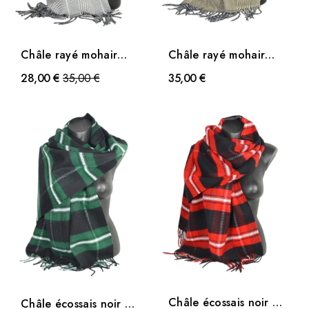
Châle rayé mohair
Châle rayé mohair
jaune-orange
violet-bleu
Prix
28,00 €
35,00 €
35,00 €
Châle écossais noir et
Châle écossais noir et