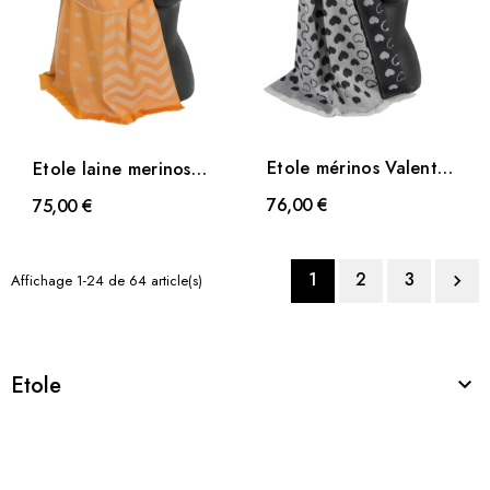
Etole mérinos Valentin
Etole laine merinos
noire
Loft orange
76,00 €
75,00 €
1
2
3
Affichage 1-24 de 64 article(s)

Etole
