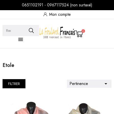
0651102191 - 0967117524 (non surtaxé)
Mon compte
0

Etole
Pertinence

FILTRER