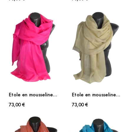
Etole en mousseline
Etole en mousseline
de soie rose fuchsia
de soie beige
73,00 €
73,00 €