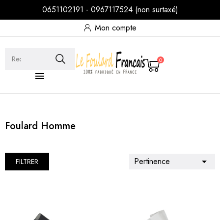
0651102191 - 0967117524 (non surtaxé)
Mon compte
0

Foulard Homme
Pertinence

FILTRER