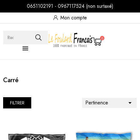
0651102191 - 0967117524 (non surtaxé)
Mon compte
0

Carré
Pertinence

FILTRER