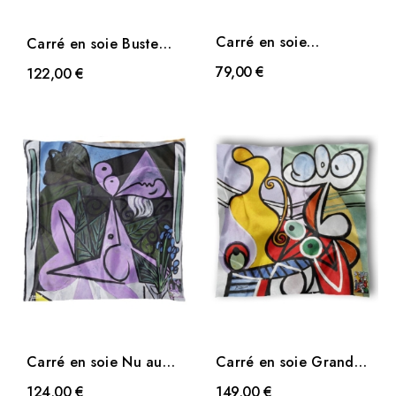
Carré en soie
Carré en soie Buste
Colombe de Picasso
de femme au
79,00 €
122,00 €
chapeau...
Carré en soie Nu au
Carré en soie Grande
bouquet d'iris et au...
nature morte au...
124,00 €
149,00 €