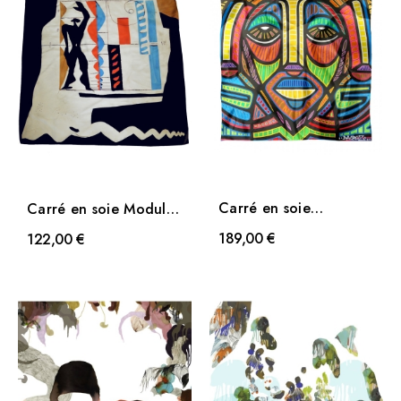
Carré en soie
Carré en soie Modulor
Meditation de Da
de Le corbusier
189,00 €
122,00 €
Cruz