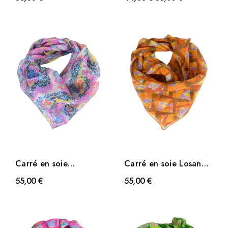
Carré en soie
Carré en soie Losange
Coquillage rose-bleu
orange
55,00 €
55,00 €