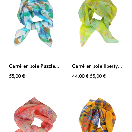
Carré en soie Puzzle
Carré en soie liberty
vert
jaune
Prix
55,00 €
44,00 €
55,00 €