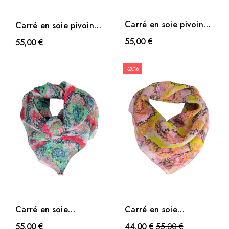
Carré en soie pivoine
Carré en soie pivoine
vert
rose
55,00 €
55,00 €
-20%
Carré en soie
Carré en soie
Coquillage rouge-vert
Coquillage jaune-rose
Prix
55,00 €
44,00 €
55,00 €