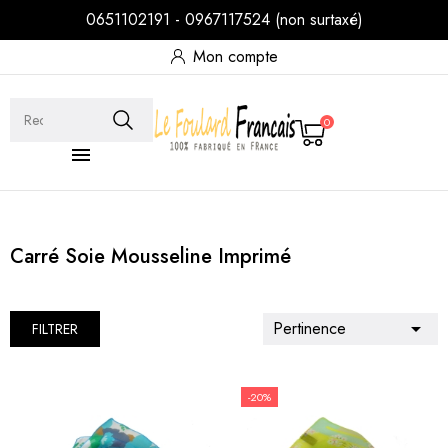
0651102191 - 0967117524 (non surtaxé)
Mon compte
0

Carré Soie Mousseline Imprimé
Pertinence

FILTRER
-20%