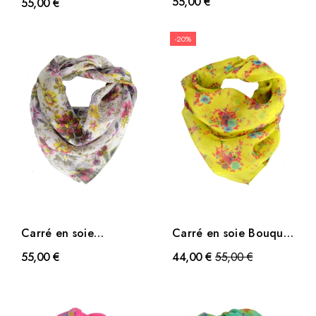
55,00 €
55,00 €
-20%
Carré en soie
Carré en soie Bouquet
Romantique rose
jaune
Prix
55,00 €
44,00 €
55,00 €