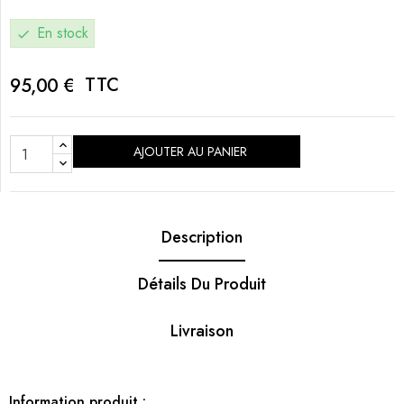
En stock
check
TTC
95,00 €
AJOUTER AU PANIER
Description
Détails Du Produit
Livraison
Information produit :