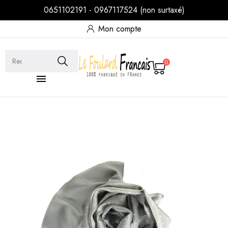
0651102191 - 0967117524 (non surtaxé)
Mon compte
0
