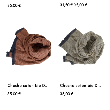
Desert bleu nuit
Desert bleu
Prix
31,50 €
35,00 €
35,00 €
Cheche coton bio Dao
Cheche coton bio Dao
marron
beige
35,00 €
35,00 €