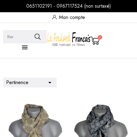
0651102191 - 0967117524 (non surtaxé)
Mon compte
0

Pertinence
