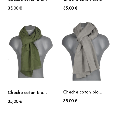
District écru
District marine
35,00 €
35,00 €
Cheche coton bio
Cheche coton bio
District taupe
District kaki
35,00 €
35,00 €