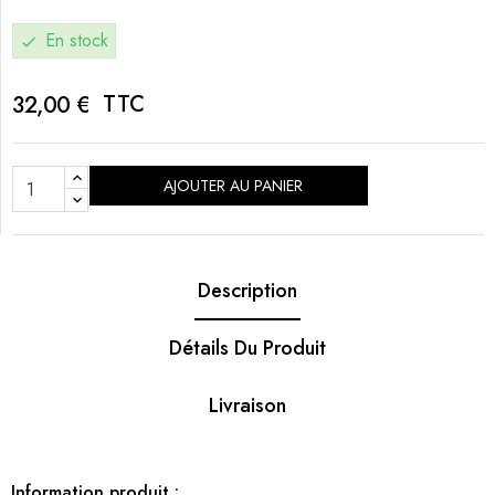
En stock
check
TTC
32,00 €
AJOUTER AU PANIER
Description
Détails Du Produit
Livraison
Information produit :