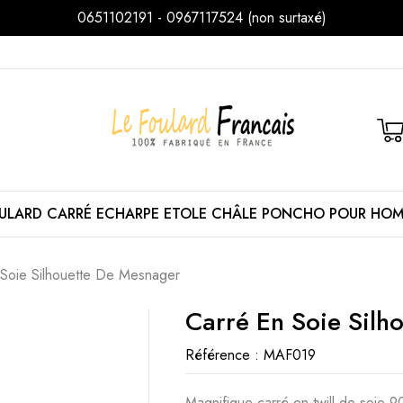
0651102191 - 0967117524 (non surtaxé)
ULARD
CARRÉ
ECHARPE
ETOLE
CHÂLE
PONCHO
POUR HO
 Soie Silhouette De Mesnager
Carré En Soie Silh
Référence :
MAF019
Magnifique carré en twill de soie 