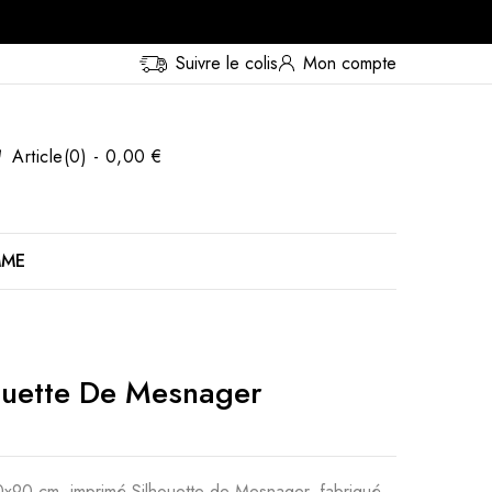
Suivre le colis
Mon compte
Article(0) - 0,00 €
MME
ouette De Mesnager
90x90 cm, imprimé Silhouette de Mesnager, fabriqué