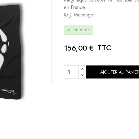
en France.
© J. Mesnager
En stock
check
TTC
156,00 €
AJOUTER AU PANIE
