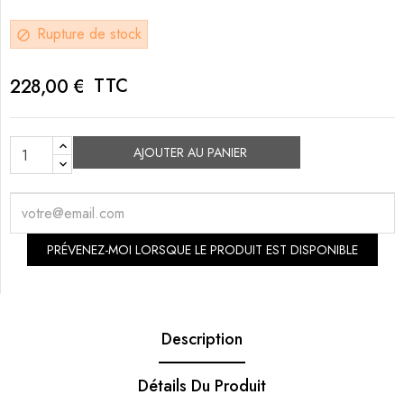
Rupture de stock
block
TTC
228,00 €
AJOUTER AU PANIER
PRÉVENEZ-MOI LORSQUE LE PRODUIT EST DISPONIBLE
Description
Détails Du Produit