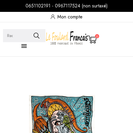
0651102191 - 0967117524 (non surtaxé)
Mon compte
0
