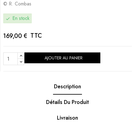
© R. Combas
En stock
check
TTC
169,00 €
AJOUTER AU PANIER
Description
Détails Du Produit
Livraison