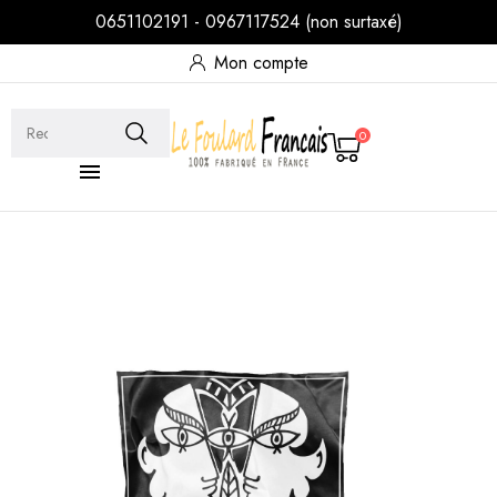
0651102191 - 0967117524 (non surtaxé)
Mon compte
0
