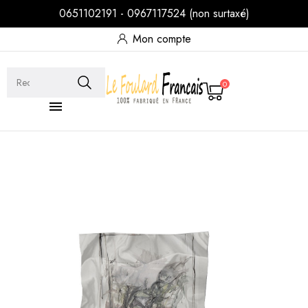
0651102191 - 0967117524 (non surtaxé)
Mon compte
0
