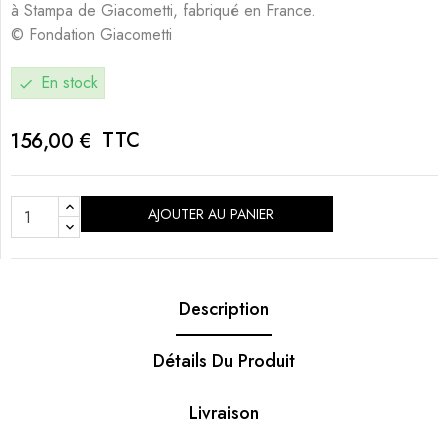
à Stampa de Giacometti, fabriqué en France.
© Fondation Giacometti
En stock
check
TTC
156,00 €
AJOUTER AU PANIER
Description
Détails Du Produit
Livraison