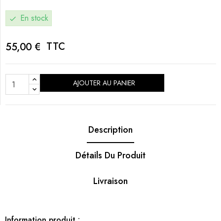
En stock
check
TTC
55,00 €
AJOUTER AU PANIER
Description
Détails Du Produit
Livraison
Information produit :