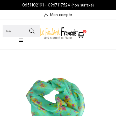
0651102191 - 0967117524 (non surtaxé)
Mon compte
0
