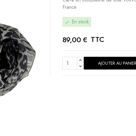
France
En stock
check
TTC
89,00 €
AJOUTER AU PANIE
