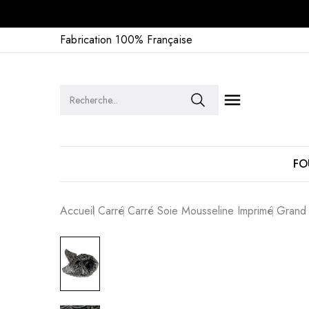
Fabrication 100% Française

FO
Accueil
Carré
Carré Soie Mousseline Imprimé
Grand 