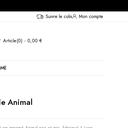
Suivre le colis
Mon compte
Article(0) - 0,00 €
MME
ie Animal
cm imprimé Animal noir et gris, fabriqué à Lyon-