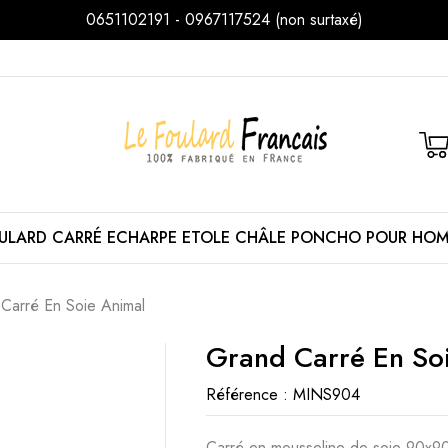
0651102191 - 0967117524 (non surtaxé)
ULARD
CARRÉ
ECHARPE
ETOLE
CHÂLE
PONCHO
POUR HO
Carré En Soie Animal
Grand Carré En So
Référence :
MINS904
Carré en mousseline de soie 90x90 