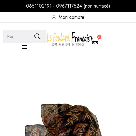
0651102191 - 0967117524 (non surtaxé)
Mon compte
0
