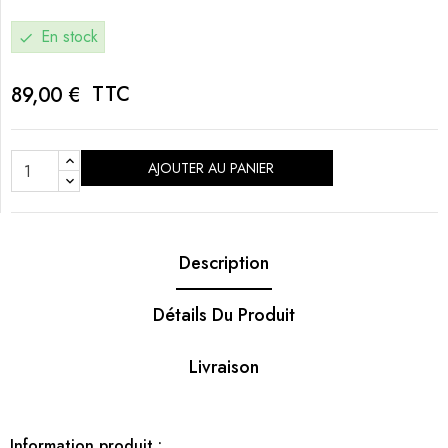
En stock
check
TTC
89,00 €
AJOUTER AU PANIER
Description
Détails Du Produit
Livraison
Information produit :