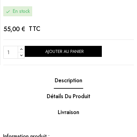
En stock
check
TTC
55,00 €
AJOUTER AU PANIER
Description
Détails Du Produit
Livraison
Information produit :