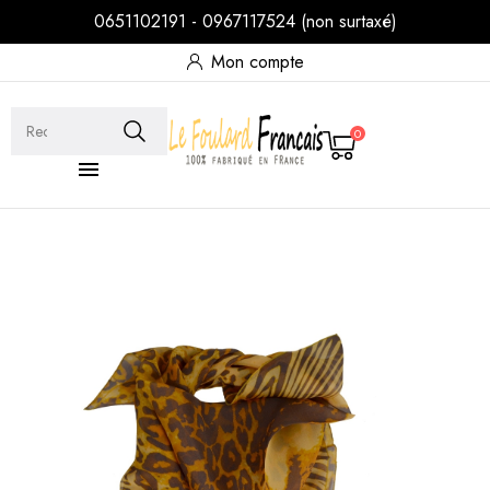
0651102191 - 0967117524 (non surtaxé)
Mon compte
0
