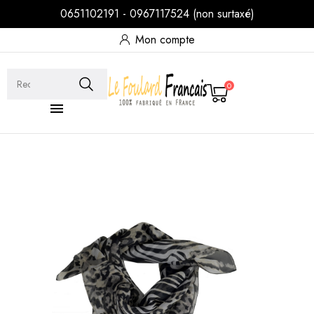
0651102191 - 0967117524 (non surtaxé)
Mon compte
0
