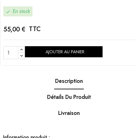
En stock
check
TTC
55,00 €
AJOUTER AU PANIER
Description
Détails Du Produit
Livraison
Information produit :