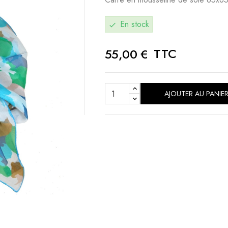
En stock
check
TTC
55,00 €
AJOUTER AU PANIE
