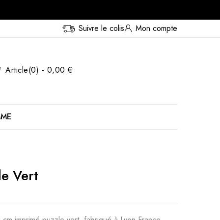
Suivre le colis
Mon compte
Article(0) - 0,00 €
MME
le Vert
cm imprimé puzzle vert, fabriqué à Lyon-France