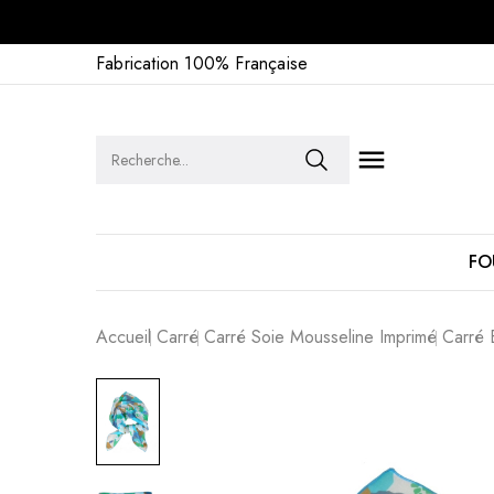
Fabrication 100% Française

FO
Accueil
Carré
Carré Soie Mousseline Imprimé
Carré 