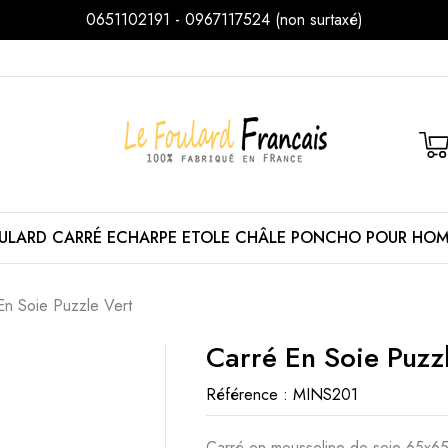
0651102191 - 0967117524 (non surtaxé)
ULARD
CARRÉ
ECHARPE
ETOLE
CHÂLE
PONCHO
POUR HO
En Soie Puzzle Vert
Carré En Soie Puzz
Référence :
MINS201
Carré en mousseline de soie 65x65 