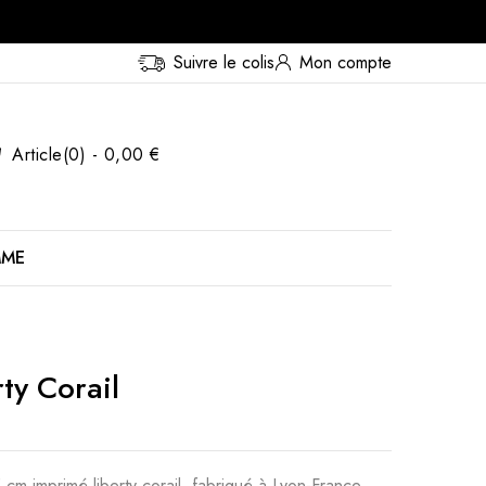
Suivre le colis
Mon compte
Article(0) - 0,00 €
MME
ty Corail
m imprimé liberty corail, fabriqué à Lyon-France