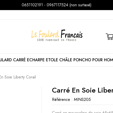
0651102191 - 0967117524 (non surtaxé)
ULARD
CARRÉ
ECHARPE
ETOLE
CHÂLE
PONCHO
POUR HO
En Soie Liberty Corail
Carré En Soie Liber
Référence :
MINS205
Carré en mousseline de soie 65x65 c