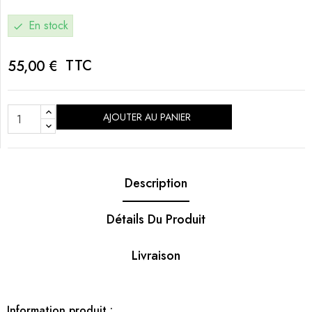
En stock
check
TTC
55,00 €
AJOUTER AU PANIER
Description
Détails Du Produit
Livraison
Information produit :