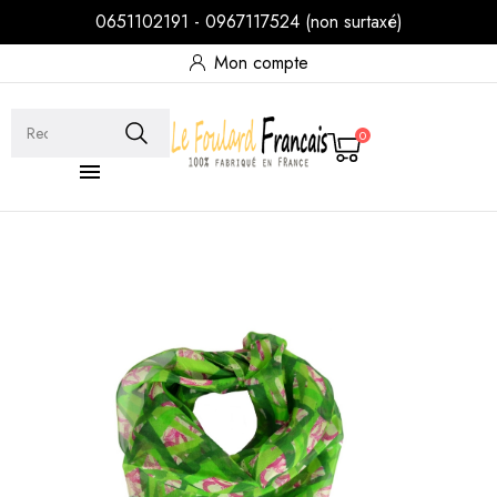
0651102191 - 0967117524 (non surtaxé)
Mon compte
0
