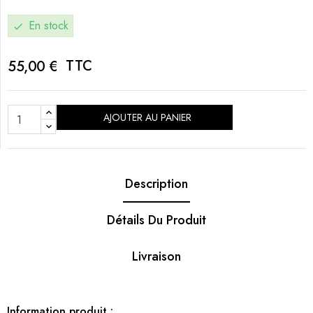
En stock
check
TTC
55,00 €
AJOUTER AU PANIER
Description
Détails Du Produit
Livraison
Information produit :