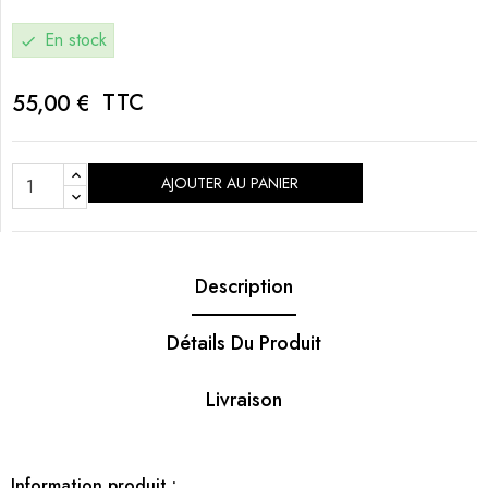
En stock
check
TTC
55,00 €
AJOUTER AU PANIER
Description
Détails Du Produit
Livraison
Information produit :