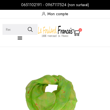
0651102191 - 0967117524 (non surtaxé)
Mon compte
0
