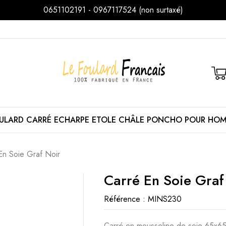
0651102191 - 0967117524 (non surtaxé)
ULARD
CARRÉ
ECHARPE
ETOLE
CHÂLE
PONCHO
POUR HO
En Soie Graf Noir
Carré En Soie Graf
Référence :
MINS230
Carré en mousseline de soie 65x65 c