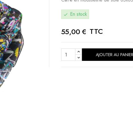
En stock
check
TTC
55,00 €
AJOUTER AU PANIE
