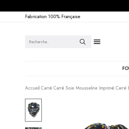
Fabrication 100% Française

FO
Accueil
Carré
Carré Soie Mousseline Imprimé
Carré 