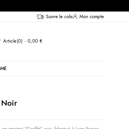
Suivre le colis
Mon compte
Article(0) - 0,00 €
MME
 Noir
m imprimé "Graffiti", noir, fabriqué à Lyon-France