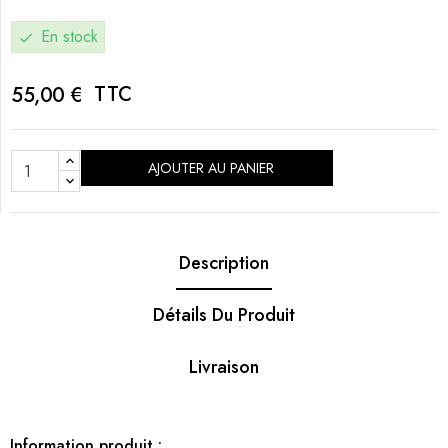
En stock
check
TTC
55,00 €
AJOUTER AU PANIER
Description
Détails Du Produit
Livraison
Information produit :