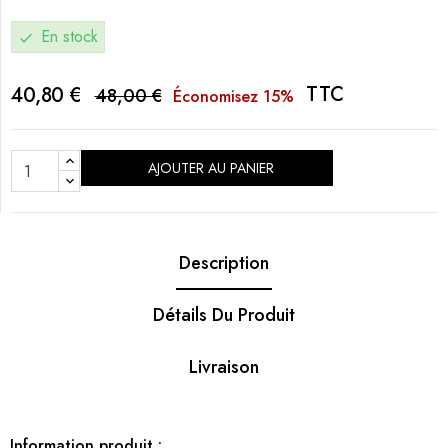
En stock
check
TTC
40,80 €
48,00 €
Économisez 15%
AJOUTER AU PANIER
Description
Détails Du Produit
Livraison
Information produit :