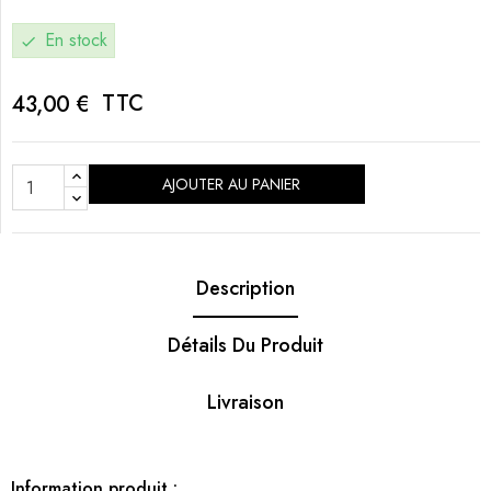
En stock
check
TTC
43,00 €
AJOUTER AU PANIER
Description
Détails Du Produit
Livraison
Information produit :