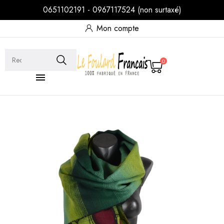
0651102191 - 0967117524 (non surtaxé)
Mon compte
0
