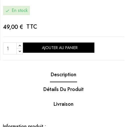
En stock
check
TTC
49,00 €
AJOUTER AU PANIER
Description
Détails Du Produit
Livraison
Information produit :