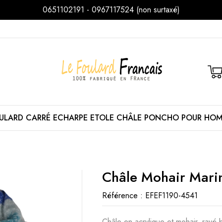
0651102191 - 0967117524 (non surtaxé)
ULARD
CARRÉ
ECHARPE
ETOLE
CHÂLE
PONCHO
POUR HO
Châle Mohair Mari
Référence :
EFEF1190-4541
Châle en acrylique et mohair, rayé