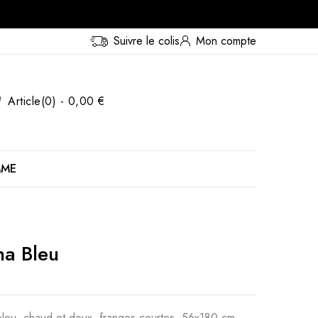
Suivre le colis
Mon compte
Article(0) - 0,00 €
MME
na Bleu
 bleu, chaud et doux, franges courtes, 56x180 cm,