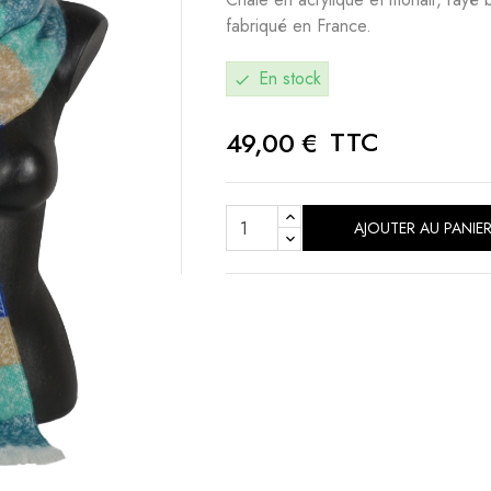
fabriqué en France.
En stock
check
TTC
49,00 €
AJOUTER AU PANIE
