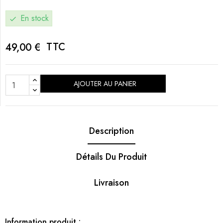
En stock
check
TTC
49,00 €
AJOUTER AU PANIER
Description
Détails Du Produit
Livraison
Information produit :