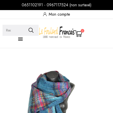
0651102191 - 0967117524 (non surtaxé)
Mon compte
0
