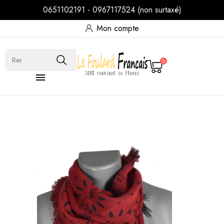
0651102191 - 0967117524 (non surtaxé)
Mon compte
0
