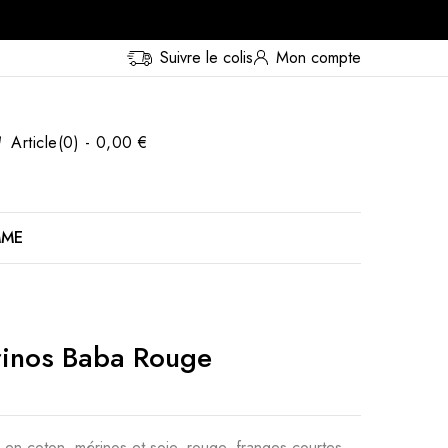
Suivre le colis
Mon compte
Article(0) - 0,00 €
MME
inos Baba Rouge
en coton, mérinos et soie, rouge, franges courtes,