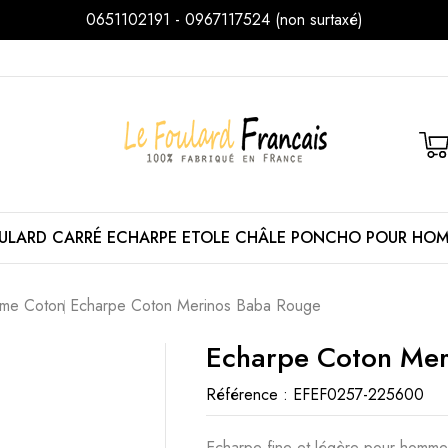
0651102191 - 0967117524 (non surtaxé)
ULARD
CARRÉ
ECHARPE
ETOLE
CHÂLE
PONCHO
POUR HO
me Coton
Echarpe Coton Merinos Baba Rouge
Echarpe Coton Mer
Référence :
EFEF0257-225600
Echarpe fine et légère pour homme 