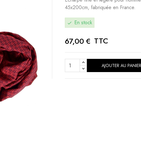
45x200cm, fabriquée en France.
En stock
check
TTC
67,00 €
AJOUTER AU PANIE
