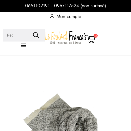
0651102191 - 0967117524 (non surtaxé)
Mon compte
0
