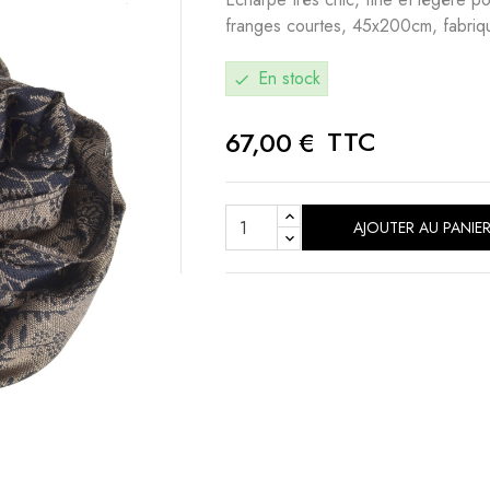
franges courtes, 45x200cm, fabriq
En stock
check
TTC
67,00 €
AJOUTER AU PANIE
