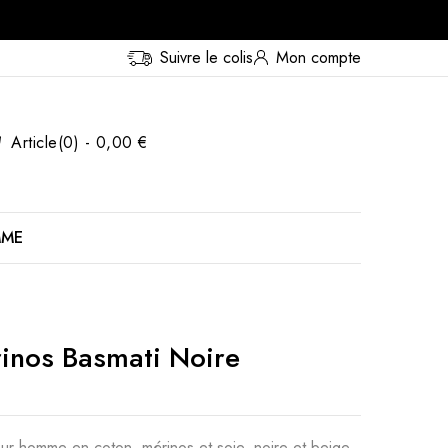
Suivre le colis
Mon compte
Article(0) - 0,00 €
MME
inos Basmati Noire
our homme en coton, mérinos et soie, noire et beige,