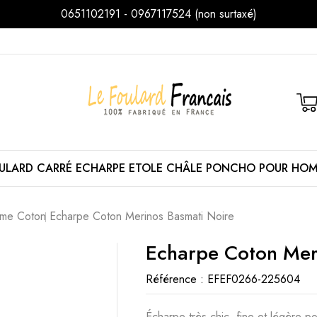
0651102191 - 0967117524 (non surtaxé)
ULARD
CARRÉ
ECHARPE
ETOLE
CHÂLE
PONCHO
POUR HO
me Coton
Echarpe Coton Merinos Basmati Noire
Echarpe Coton Mer
Référence :
EFEF0266-225604
Écharpe très chic, fine et légère p