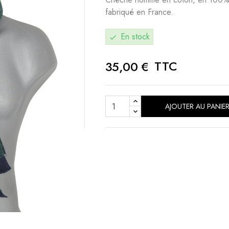
fabriqué en France.
En stock
check
TTC
35,00 €
AJOUTER AU PANIE
