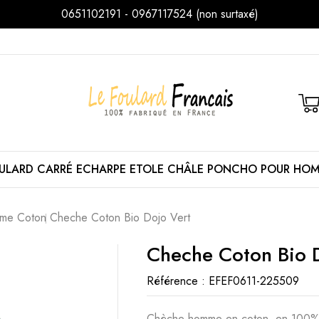
0651102191 - 0967117524 (non surtaxé)
ULARD
CARRÉ
ECHARPE
ETOLE
CHÂLE
PONCHO
POUR HO
me Coton
Cheche Coton Bio Dojo Vert
Cheche Coton Bio 
Référence :
EFEF0611-225509
Chèche homme en coton, en 100% c