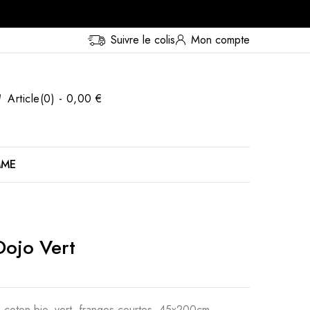
Suivre le colis
Mon compte
Article(0) - 0,00 €
MME
Dojo Vert
oton bio, vert, franges courtes, 45x200cm,