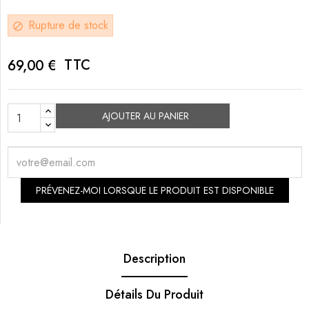
Rupture de stock
block
TTC
69,00 €
AJOUTER AU PANIER
PRÉVENEZ-MOI LORSQUE LE PRODUIT EST DISPONIBLE
Description
Détails Du Produit