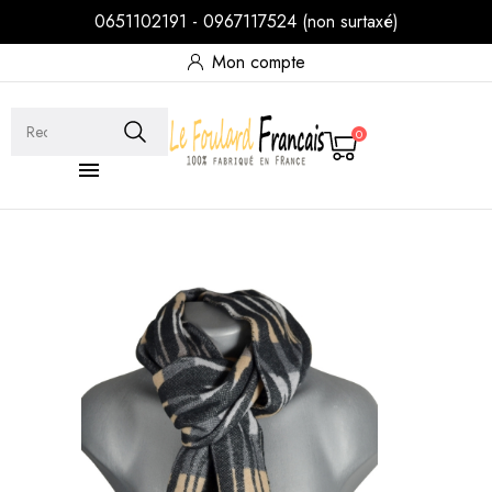
0651102191 - 0967117524 (non surtaxé)
Mon compte
0
