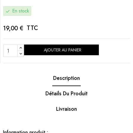
En stock
check
TTC
19,00 €
AJOUTER AU PANIER
Description
Détails Du Produit
Livraison
Information produit :