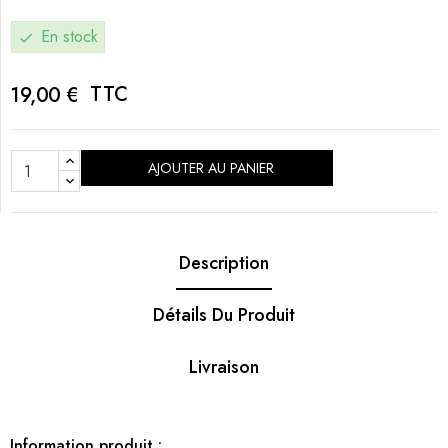
En stock
check
TTC
19,00 €
AJOUTER AU PANIER
Description
Détails Du Produit
Livraison
Information produit :