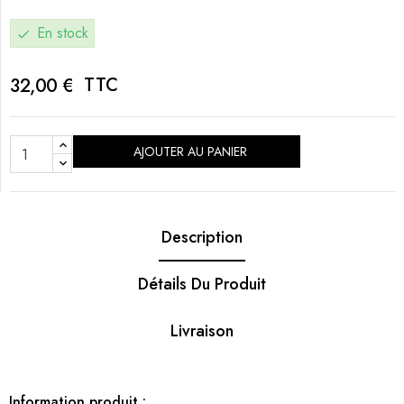
En stock
check
TTC
32,00 €
AJOUTER AU PANIER
Description
Détails Du Produit
Livraison
Information produit :