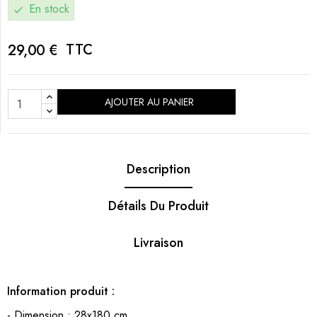
En stock
check
TTC
29,00 €
AJOUTER AU PANIER
Description
Détails Du Produit
Livraison
Information produit :
- Dimension : 28x180 cm