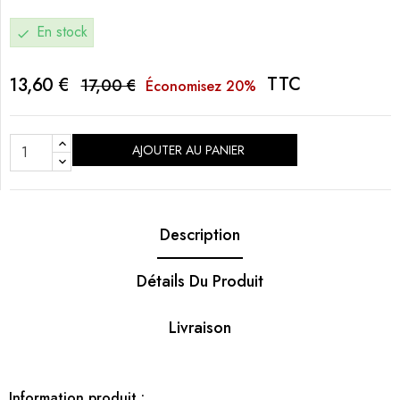
En stock
check
TTC
13,60 €
17,00 €
Économisez 20%
AJOUTER AU PANIER
Description
Détails Du Produit
Livraison
Information produit :