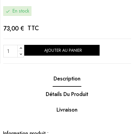
En stock
check
TTC
73,00 €
AJOUTER AU PANIER
Description
Détails Du Produit
Livraison
Information produit :