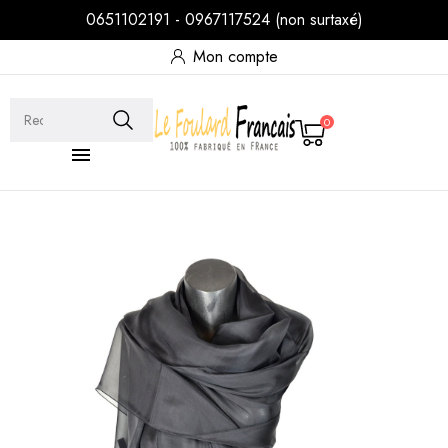
0651102191 - 0967117524 (non surtaxé)
Mon compte
0
