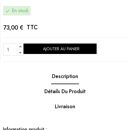
En stock
check
TTC
73,00 €
AJOUTER AU PANIER
Description
Détails Du Produit
Livraison
Information produit :