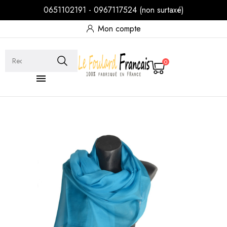
0651102191 - 0967117524 (non surtaxé)
Mon compte
0
