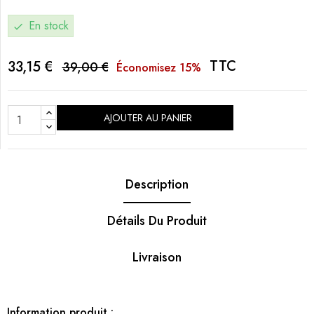
En stock
check
TTC
33,15 €
39,00 €
Économisez 15%
AJOUTER AU PANIER
Description
Détails Du Produit
Livraison
Information produit :