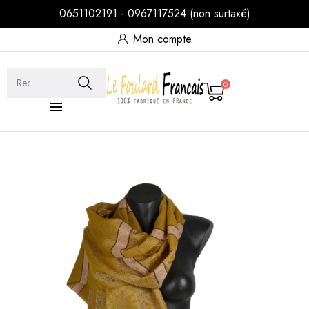
0651102191 - 0967117524 (non surtaxé)
Mon compte
0
