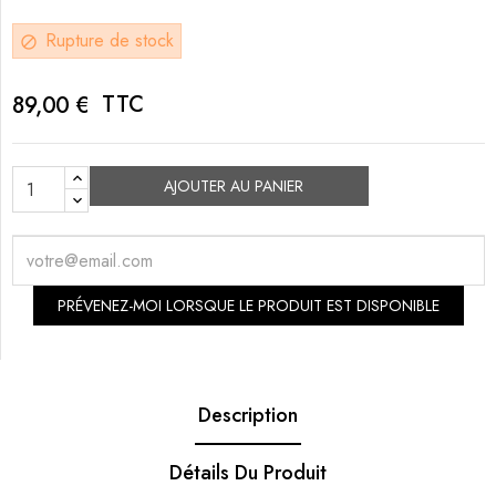
Rupture de stock
block
TTC
89,00 €
AJOUTER AU PANIER
PRÉVENEZ-MOI LORSQUE LE PRODUIT EST DISPONIBLE
Description
Détails Du Produit