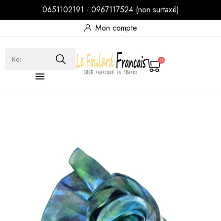
0651102191 - 0967117524 (non surtaxé)
Mon compte
0
