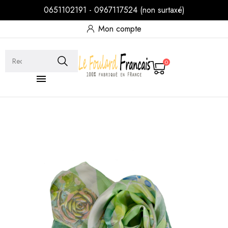
0651102191 - 0967117524 (non surtaxé)
Mon compte
0
