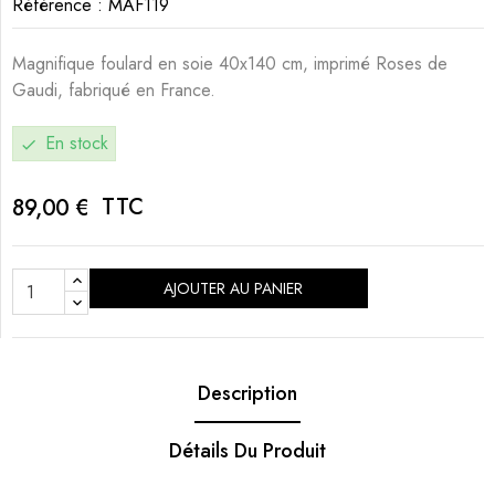
Référence :
MAF119
Magnifique foulard en soie 40x140 cm, imprimé Roses de
Gaudi, fabriqué en France.
En stock
check
TTC
89,00 €
AJOUTER AU PANIER
Description
Détails Du Produit