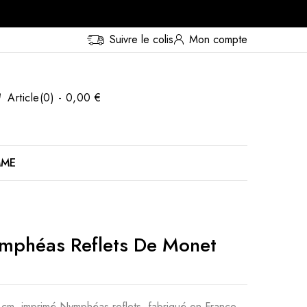
Suivre le colis
Mon compte
Article(0) - 0,00 €
MME
ymphéas Reflets De Monet
cm, imprimé Nymphéas reflets, fabriqué en France.