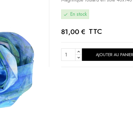
En stock
check
TTC
81,00 €
AJOUTER AU PANIE
