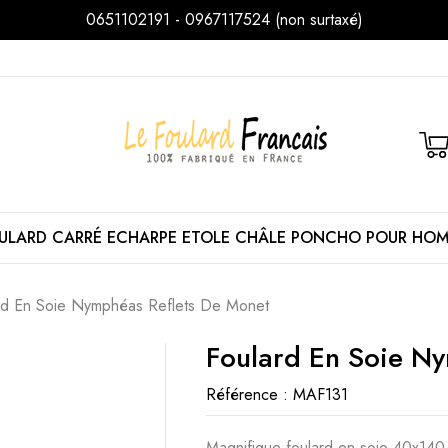
0651102191 - 0967117524 (non surtaxé)
ULARD
CARRÉ
ECHARPE
ETOLE
CHÂLE
PONCHO
POUR HO
rd En Soie Nymphéas Reflets De Monet
Foulard En Soie N
Référence :
MAF131
Magnifique foulard en soie 40x140 