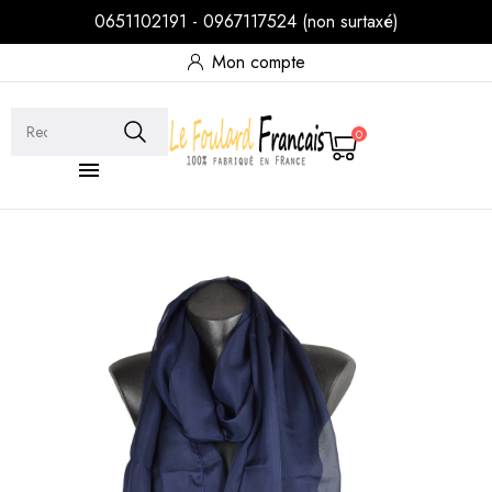
0651102191 - 0967117524 (non surtaxé)
Mon compte
0
