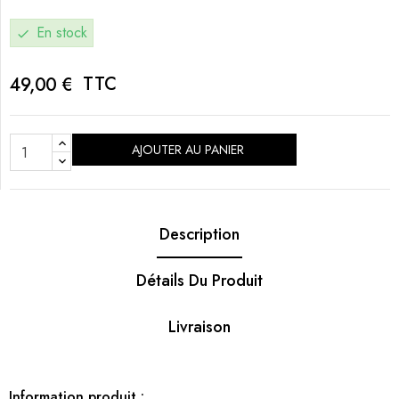
En stock
check
TTC
49,00 €
AJOUTER AU PANIER
Description
Détails Du Produit
Livraison
Information produit :