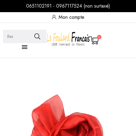
0651102191 - 0967117524 (non surtaxé)
Mon compte
0
