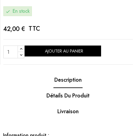
En stock
check
TTC
42,00 €
AJOUTER AU PANIER
Description
Détails Du Produit
Livraison
Information produit :