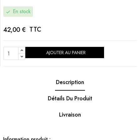
En stock
check
TTC
42,00 €
AJOUTER AU PANIER
Description
Détails Du Produit
Livraison
Information produit :