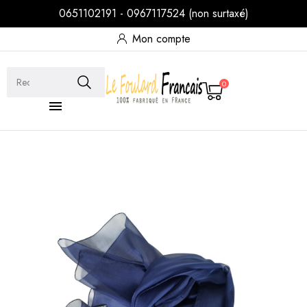
0651102191 - 0967117524 (non surtaxé)
Mon compte
0
